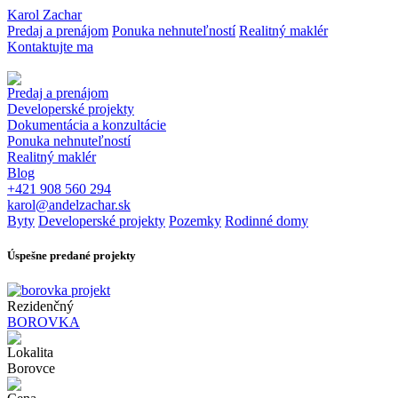
Karol Zachar
Predaj a prenájom
Ponuka nehnuteľností
Realitný maklér
Kontaktujte ma
Predaj a prenájom
Developerské projekty
Dokumentácia a konzultácie
Ponuka nehnuteľností
Realitný maklér
Blog
+421 908 560 294
karol@andelzachar.sk
Byty
Developerské projekty
Pozemky
Rodinné domy
Úspešne
predané projekty
Rezidenčný
BOROVKA
Lokalita
Borovce