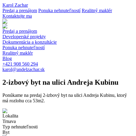
Karol Zachar
Predaj a prenájom
Ponuka nehnuteľností
Realitný maklér
Kontaktujte ma
Predaj a prenájom
Developerské projekty
Dokumentácia a konzultácie
Ponuka nehnuteľností
Realitný maklér
Blog
+421 908 560 294
karol@andelzachar.sk
2-izbový byt na ulici Andreja Kubinu
Ponúkame na predaj 2-izbový byt na ulici Andreja Kubinu, ktorý
má rozlohu cca 53m2.
Lokalita
Trnava
Typ nehnuteľnosti
Byt