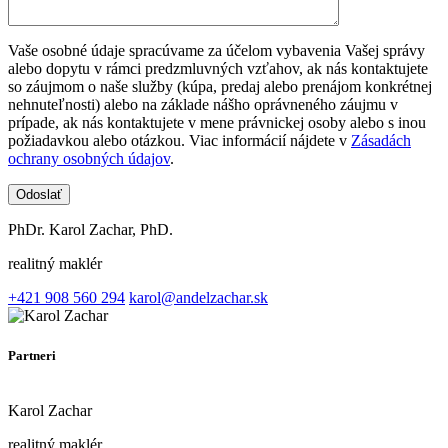
Vaše osobné údaje spracúvame za účelom vybavenia Vašej správy
alebo dopytu v rámci predzmluvných vzťahov, ak nás kontaktujete
so záujmom o naše služby (kúpa, predaj alebo prenájom konkrétnej
nehnuteľnosti) alebo na základe nášho oprávneného záujmu v
prípade, ak nás kontaktujete v mene právnickej osoby alebo s inou
požiadavkou alebo otázkou. Viac informácií nájdete v
Zásadách
ochrany osobných údajov
.
PhDr. Karol Zachar, PhD.
realitný maklér
+421 908 560 294
karol@andelzachar.sk
Partneri
Karol Zachar
realitný maklér