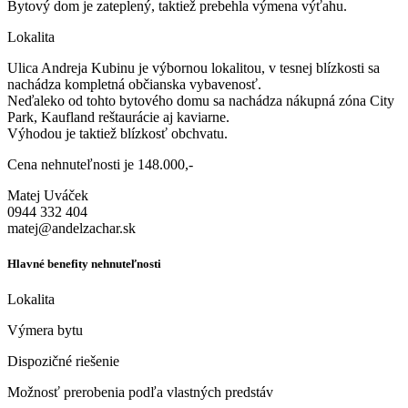
Bytový dom je zateplený, taktiež prebehla výmena výťahu.
Lokalita
Ulica Andreja Kubinu je výbornou lokalitou, v tesnej blízkosti sa
nachádza kompletná občianska vybavenosť.
Neďaleko od tohto bytového domu sa nachádza nákupná zóna City
Park, Kaufland reštaurácie aj kaviarne.
Výhodou je taktiež blízkosť obchvatu.
Cena nehnuteľnosti je 148.000,-
Matej Uváček
0944 332 404
matej@andelzachar.sk
Hlavné
benefity nehnuteľnosti
Lokalita
Výmera bytu
Dispozičné riešenie
Možnosť prerobenia podľa vlastných predstáv